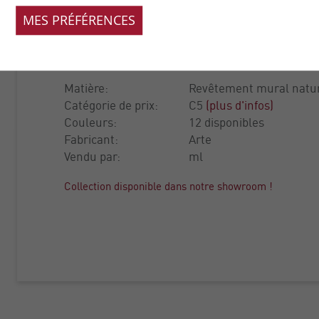
CAMAGO
MES PRÉFÉRENCES
COLLECTION:
CARABAO
Matière:
Revêtement mural nature
Catégorie de prix:
C5
(plus d'infos)
Couleurs:
12 disponibles
Fabricant:
Arte
Vendu par:
ml
Collection disponible dans notre showroom !