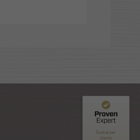
Commentaires et expériences des clients pour
Nuance Sion
Évalué par
%
100
EXCELLENT
clients