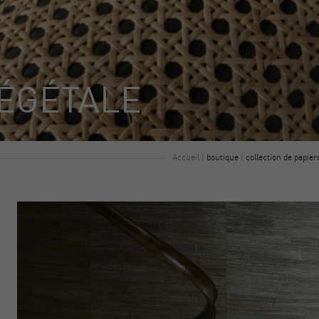
VÉGÉTALE
Accueil
|
boutique
|
collection de papier