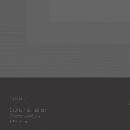
NUANCE
Couleur & Habitat
Chemin Grély 4
1950 Sion