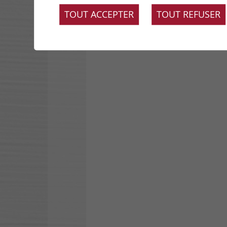
Panoramique sur
mesure
TOUT ACCEPTER
TOUT REFUSER
londonart.it
wallanddeco.com