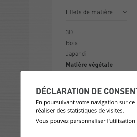
Abstrait
Alpin
Animalier
Arty
Dégradé
Floral
Géométrique
Historique
Jungle
Le coin enfants
Noir et blanc
Nouveautés
Paysage
Rayures
Trompe l’œil
Végétal
Voyage
Effets de matière
3D
Bois
Japandi
Matière végétale
Métallique
Papier
DÉCLARATION DE CONSEN
Peau & cuir
En poursuivant votre navigation sur ce s
Textile
réaliser des statistiques de visites.
Uni/ Faux uni
Vous pouvez personnaliser l'utilisation