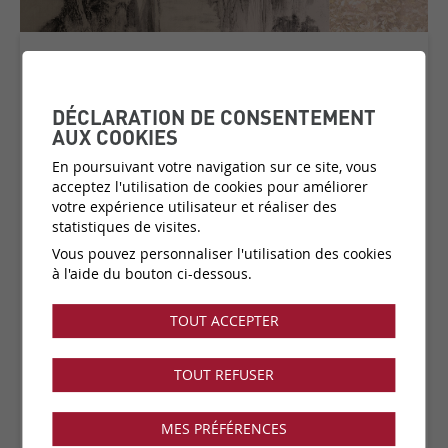
MORNING MIST
COLLECTION:
CWC
DÉCLARATION DE CONSENTEMENT
AUX COOKIES
En poursuivant votre navigation sur ce site, vous
acceptez l'utilisation de cookies pour améliorer
Matière:
bio-vinyle organique
votre expérience utilisateur et réaliser des
Catégorie de prix:
C4
(plus d'infos)
statistiques de visites.
Couleurs:
2 disponibles
Vous pouvez personnaliser l'utilisation des cookies
Fabricant:
Wall & Déco
à l'aide du bouton ci-dessous.
Vendu par:
Panoramique ajustable
TOUT ACCEPTER
Collection disponible dans notre showroom !
TOUT REFUSER
MES PRÉFÉRENCES