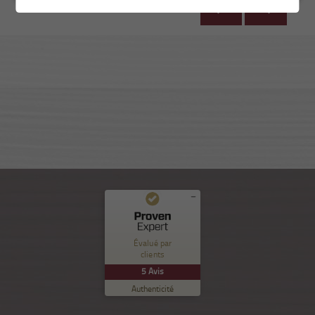
Commentaires et expériences des clients pour
Nuance Sion
Évalué par
clients
EXCELLENT
%
100
5
Avis
Recommandé sur
Authenticité
ProvenExpert.com
5.00
/
5.00