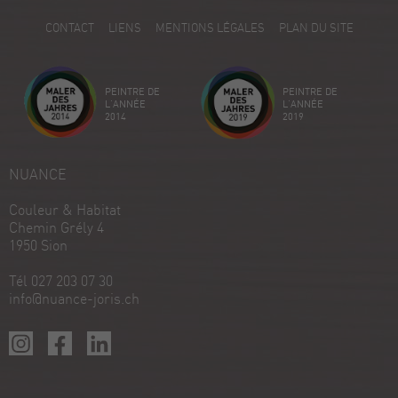
5
CONTACT
LIENS
MENTIONS LÉGALES
PLAN DU SITE
Avis sur ProvenExpert.com
Créez votre propre sceau maintenant
PEINTRE DE
PEINTRE DE
Voir le profil
18/12/2025
L'ANNÉE
L'ANNÉE
2014
2019
NUANCE
Couleur & Habitat
Chemin Grély 4
1950 Sion
Tél 027 203 07 30
info@nuance-joris.ch