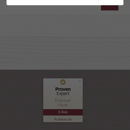
Commentaires et expériences des clients pour
Nuance Sion
Évalué par
clients
EXCELLENT
%
100
5
Avis
Recommandé sur
Authenticité
ProvenExpert.com
5.00
/
5.00