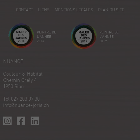
5
CONTACT
LIENS
MENTIONS LÉGALES
PLAN DU SITE
Avis sur ProvenExpert.com
Créez votre propre sceau maintenant
PEINTRE DE
PEINTRE DE
Voir le profil
18/12/2025
L'ANNÉE
L'ANNÉE
2014
2019
NUANCE
Couleur & Habitat
Chemin Grély 4
1950 Sion
Tél 027 203 07 30
info@nuance-joris.ch