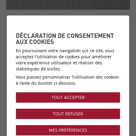
WAFFLE WEAVE
COLLECTION:
ICONS
DÉCLARATION DE CONSENTEMENT
AUX COOKIES
En poursuivant votre navigation sur ce site, vous
acceptez l'utilisation de cookies pour améliorer
Matière:
Revêtement mural naturel sur intissé
votre expérience utilisateur et réaliser des
Catégorie de prix:
C3
(plus d'infos)
statistiques de visites.
Couleurs:
5 disponibles
Vous pouvez personnaliser l'utilisation des cookies
Fabricant:
Arte
à l'aide du bouton ci-dessous.
Vendu par:
ml
TOUT ACCEPTER
Collection disponible dans notre showroom !
TOUT REFUSER
MES PRÉFÉRENCES